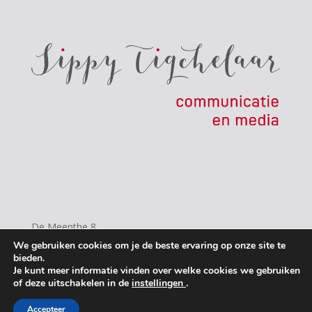
De Meenthe 8
8471 ZP Wolvega
We gebruiken cookies om je de beste ervaring op onze site te
bieden.
mail@sippytigchelaar.nl
Je kunt meer informatie vinden over welke cookies we gebruiken
of deze uitschakelen in de
instellingen
.
Accepteer